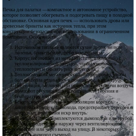
Печка для палатки —компактное и автономное устройство,
которое позволяет обогревать и подогревать пищу в походной
обстановке. Основная идея печек — использовать дрова или
древесные брикеты как источник тепла, при этом
конструкции безопасны при использовании в ограниченном
помещении. Особенности:
Источником топлива являются сухие дрова, мелкие
поленья, брикеты или древесные пеллеты.
Корпус изготовлен из металла (сталь, алюминий) с
теплоизолированной дверцей, чтобы уменьшить
теплопотери и снизить риск перегрева.
Теплообменник металлический интегрирован, чтобы
больше тепла отдавалось в помещение, а не в трубу.
Вентиляция, заслонки или отверстия для подачи воздуха
помогают регулировать интенсивность горения и
температуру внутри.
Безопасность, наличие теплоизоляции корпуса,
защитных крышек, дымохода, предотвращает перегрев и
исключает попадания искр внутрь.
Дымоход. Печки комплектуются дымоходом или трубой,
чтобы отводить дым наружу через вентиляционное
отверстие или через выход на улицу. В некоторых
моделях дымоход съемный.