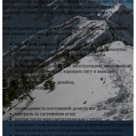
механических повреждений. Общий вес составляет 6,7 кг., что
удобно для переноса и установки в удаленные уголки
природы. Размер 29х30х39 см. Примерная стоимость от 10440
руб.
печь на дровах для палатки CoolWalk, буржуйка, 1 конфорка,
для зимних палаток Достоинства:
небольшие размеры и малый вес;
возможность приготовления горячей пищи в палатке;
устойчивость к влажности и механическим
повреждениям;
использование дров делает эксплуатацию экономичной;
дымоход обеспечивает хорошую тягу и выводит
продукты горения;
современный стиль дизайна;
цена со скидкой.
Недостатки:
необходимость постоянной дозагрузки дров;
контроль за состоянием огня;
потеря тепла через металлические стенки;
возможно появление конденсата на внутренней стороне
палатки вследствие отвода влажных паров из печи;
неприятный запах дыма и загрязнение внутренних