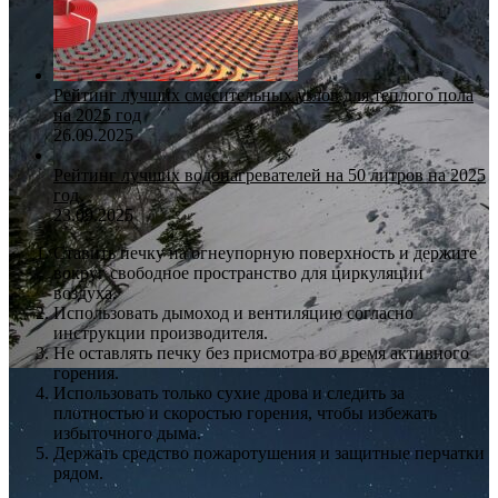
Рейтинг лучших смесительных узлов для теплого пола
на 2025 год
26.09.2025
Рейтинг лучших водонагревателей на 50 литров на 2025
год
23.09.2025
Ставить печку на огнеупорную поверхность и держите
вокруг свободное пространство для циркуляции
воздуха.
Использовать дымоход и вентиляцию согласно
инструкции производителя.
Не оставлять печку без присмотра во время активного
горения.
Использовать только сухие дрова и следить за
плотностью и скоростью горения, чтобы избежать
избыточного дыма.
Держать средство пожаротушения и защитные перчатки
рядом.