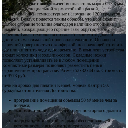
прочности служит высококачественная сталь марки Ст3 3 мм.,
защищенная специальной термостойкой краской,
выдерживающей температурные нагрузки до 1200 градусов
Цельсия. Воздух подается таким образом, что происходит
полное сгорание топлива благодаря наличию отбойника
пламени, возвращающего горячие газы обратно в зону
горения. Такая технология позволяет экономить дрова и
достигать максимальной производительности. Оснащена
варочной поверхностью с конфоркой, позволяющей готовить
еду или кипятить воду одновременно. В комплект устройства
входят колосники и зольник-совок. Складные ножки
позволяют устанавливать ее в любом помещении.
Компактные размеры позволяют разместить печь в
ограниченном пространстве. Размер 52х32х44 см. Стоимость
от 9573 руб.
печь на дровах для палатки Kennet, модель Кантри 50,
буржуйка отопительная Достоинства:
прогревание помещения объемом 50 м³ менее чем за
полчаса;
экономия топлива за счет системы повторного дожига
газа;
покрыта термостойкой эмалью, обеспечивающей
устойчивость к высоким температурам;