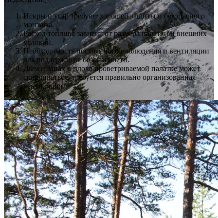
Искры и угар требуют хорошей защиты и безопасного
монтажа.
Расход топлива зависит от размера палатки и внешних
условий.
Необходимость постоянного наблюдения и вентиляции
для поддержания безопасности.
Дым и запах в плохо проветриваемой палатке может
скапливаться, требуется правильно организованная
вентиляция.