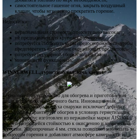
самостоятельное гашение огня, закрыть воздушный
клапан, чтобы мгновенно прекратить горение.
Недостатки:
первоначальная стоимость относительно высока;
не предназначен для крупных помещений;
потребуется соблюдать меры предосторожности, чтобы
предотвратить возгорание окружающих предметов;
потребует регулярной уборки золы и сажи;
минимализм функционала.
WINNERWELL, туристическая, печь камин
Технологичное устройство для обогрева и приготовления
пищи в условиях палаточного быта. Инновационная
конструкция забора воздуха снаружи исключает дефицит
кислорода и гарантирует обогрев в условиях герметизации
палатки. Корпус изготовлен из нержавейки марки AISI304,
характеризующейся стойкостью к окислению и химической
агрессии. Жаропрочные 4 мм. стекла позволяют наблюдать за
процессом горения и добавляют атмосфере камерности и