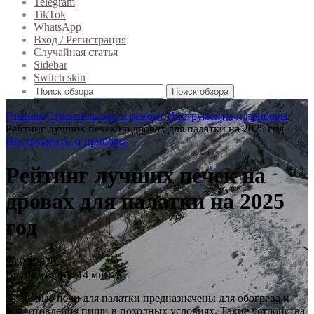
Telegram
TikTok
WhatsApp
Вход / Регистрация
Случайная статья
Sidebar
Switch skin
Поиск обзора
Главная
/
Строительство и ремонт
/
Инструменты и приборы
/
Рейтинг лучших печек на дровах для палатки на 2025 год
Инструменты и приборы
Рейтинг лучших печек на
дровах для палатки на 2025
год
25.09.2025
Время чтения: 14 мин.
Дровяные печи для палатки предназначены для обогрева и
приготовления пищи в походных условиях. Такие устройства