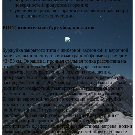
поверхностей продуктами горения;
увеличение риска возгорания и появления пожара при
неправильной эксплуатации.
BOLT, отопительная буржуйка, крылатая
Буржуйка закрытого типа с шиберной заслонкой и варочной
панелью, выполненную в восьмигранной форме и размером
43×53 см. Окрашена, прочная стальная топка рассчитана на
отопление помещений до 50 м². Благодаря съемным
конвекторам забирает теплый воздух из помещения,
прогревает его и возвращает назад, тем самым равномерно
распределяя тепло за 20–30 минут. Палатка, дача или гараж
достигают комфортной температуры. Регулировка уровня
пламени позволяет адаптировать мощность под условия.
Блюда на варочной панели готовятся на месте. Буржуйка
открытого исполнения подходит для дома и дачи, для
любителей зимнего туризма и рыбалки. Помимо дров
работает с древесным углем, пеллетами. Конструкция с
восьмигранной геометрией повышает жесткость и
устойчивость к деформации под воздействием нагрева, ножки
съемные упрощают транспортировку и установку в палатке