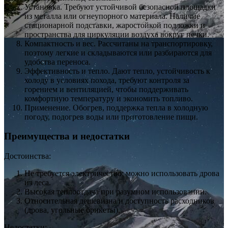
Установка. Требуют устойчивой безопасной площадки
из металла или огнеупорного материала. Наличие
стационарной подставки, жаростойкой подложки и
пространства для циркуляции воздуха вокруг печки.
Компактность и вес. Рассчитаны на транспортировку,
поэтому легкие и складываются или разбираются для
удобства переноса.
Эффективность и тепло. Дают тепло, устойчивость к
холоду в условиях похода, требуют контроля за
горением и вентиляцией, чтобы поддерживать
комфортную температуру и экономить топливо.
Применение. Обогрев, поддержка тепла в холодную
погоду, подогрев воды или приготовление пищи.
Преимущества и недостатки
Достоинства:
Не требуется электричество; можно использовать дрова
из леса.
Высокая теплоотдача при разумном использовании.
Относительная дешевизна и доступность расходников
(дрова, угольные брикеты).
Недостатки: