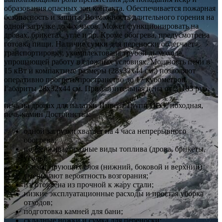
образования опасных зон контакта. Обеспечивается пожарная
безопасность и защита. Возможность длительного горения на
одной загрузке до 4-х часов. Может функционировать на
дровах, брикетах, угле и др. Кроме обогрева, предусмотрена
готовка пищи. Наличие сумки для переноски облегчает
транспортировку, укомплектована трубой дымохода,
упрощающей работу в сложных условиях. Мощность печи в
15 кВт и компактные размеры (28х32х44 см.) позволяют
оперативно прогреть пространство до 17 кубометров.
Габариты 28х32х44 см. Приблизительная цена от 21183 руб.
печь на дровах для палатки Инвент Групп ПРО, походная,
печь-камин Достоинства:
одной загрузки хватает на 4 часа непрерывного
обогрева;
поддерживает разные виды топлива (дрова, брикеты,
уголь);
3 экранирующих слоя (нижний, боковой и верхний)
уменьшают вероятность возгорания;
изготовлена из прочной к жару стали;
низкие эксплуатационные расходы и простая уборка
отходов;
подготовка камней для бани;
складные ножки и сумка для переноски;