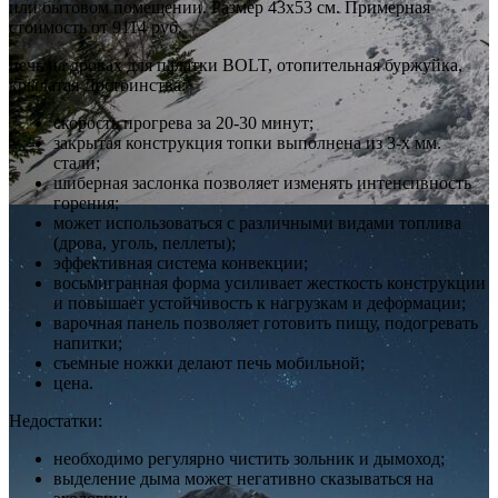
или бытовом помещении. Размер 43х53 см. Примерная
стоимость от 9114 руб.
печь на дровах для палатки BOLT, отопительная буржуйка,
крылатая Достоинства:
скорость прогрева за 20-30 минут;
закрытая конструкция топки выполнена из 3-х мм.
стали;
шиберная заслонка позволяет изменять интенсивность
горения;
может использоваться с различными видами топлива
(дрова, уголь, пеллеты);
эффективная система конвекции;
восьмигранная форма усиливает жесткость конструкции
и повышает устойчивость к нагрузкам и деформации;
варочная панель позволяет готовить пищу, подогревать
напитки;
съемные ножки делают печь мобильной;
цена.
Недостатки:
необходимо регулярно чистить зольник и дымоход;
выделение дыма может негативно сказываться на