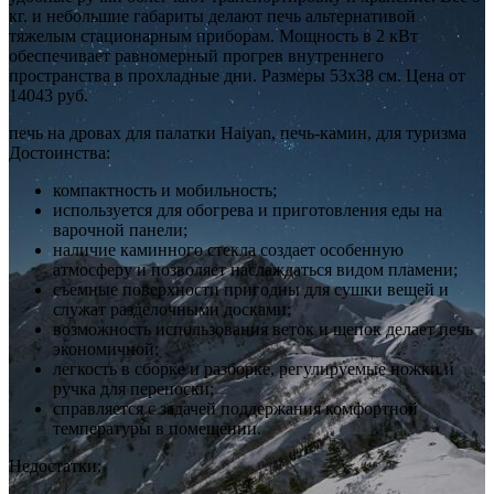
кг. и небольшие габариты делают печь альтернативой
тяжелым стационарным приборам. Мощность в 2 кВт
обеспечивает равномерный прогрев внутреннего
пространства в прохладные дни. Размеры 53х38 см. Цена от
14043 руб.
печь на дровах для палатки Нaiyan, печь-камин, для туризма
Достоинства:
компактность и мобильность;
используется для обогрева и приготовления еды на
варочной панели;
наличие каминного стекла создает особенную
атмосферу и позволяет наслаждаться видом пламени;
съемные поверхности пригодны для сушки вещей и
служат разделочными досками;
возможность использования веток и щепок делает печь
экономичной;
легкость в сборке и разборке, регулируемые ножки и
ручка для переноски;
справляется с задачей поддержания комфортной
температуры в помещении.
Недостатки: