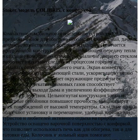
Stoker, модель COLIBRI5, с конфоркой
Компактное и мобильное отопительное устройство,
предназначенное для обогрева небольших помещений, дачных
домиков, хозяйственных построек и палаток. Отличается
продуманной конструкцией, обеспечивающей передачу тепла
и создание комфортной атмосферы. Наличие двери со стеклом
позволяет визуально следить за процессом горения и
создавать ощущение домашнего очага. Экран-конвектор,
выполненный из нержавеющей стали, ускоряет циркуляцию
теплого воздуха и защищает окружающие предметы от
перегрева. Рассекатель дымовых газов способствует
оптимизации выхода дыма и увеличению коэффициента
полезного действия. Цельногнутая конструкция топки и
защитные отбойники повышают прочность, минимизируя
риск повреждений от высокой температуры. Складные ножки
облегчают установку и перемещение, удобный вариант для
туристов и любителей активного отдыха на природе.
Устройство оснащено варочной поверхностью с конфоркой,
что позволяет использовать печь как для обогрева, так и для
готовки еды. Колосник и зольный ящик помогают