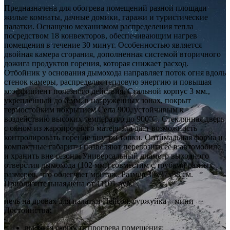
Предназначена для обогрева помещений разной площади —
жилые комнаты, дачные домики, гаражи и туристические
палатки. Оснащено механизмом распределения тепла
посредством 18 конвекторов, обеспечивающим нагрев
помещения в течение 30 минут. Особенностью является
двойная камера сгорания, дополненная системой вторичного
дожига продуктов горения, которая снижает расход.
Отбойник у основания дымохода направляет поток огня вдоль
стенок камеры, распределяя тепловую энергию и повышая
коэффициент полезного действия. Стальной корпус 3 мм.,
укрепленный до 6 мм. в нагруженных зонах, покрыт
термостойким покрытием Certa 900, устойчивым к
воздействию высоких температур до 900°C. Стеклянная дверь
с окном из жаропрочного материала дает возможность
контролировать горение внутри топки. Оптимальная форма и
компактные габариты позволяют перевозить ее в автомобиле
и хранить вне сезона. Универсальный диаметр выходного
отверстия дымохода (102 мм.) совместим с трубами разных
размеров, что облегчает монтаж. Размер 30х37х38 см.
Приблизительная цена от 11101 руб.
печь на дровах для палатки Helicon, буржуйка – мини
Достоинства:
высокая скорость прогрева помещения;