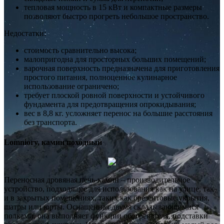
тепловая мощность в 15 кВт и компактные размеры
позволяют быстро прогреть небольшое пространство.
Недостатки:
стоимость сравнительно высока;
малопригодна для просторных больших помещений;
варочная поверхность предназначена для приготовления
простого питания, полноценное кулинарное
использование ограничено;
требует плоской ровной поверхности и устойчивого
фундамента для предотвращения опрокидывания;
вес в 8,8 кг. усложняет перенос на большие расстояния
без транспорта.
Lomniory, камин походный
Переносная дровяная печь-камин – производительное
устройство, подходящее для использования как на улице, так
и в закрытых помещениях, таких как брезентовые укрытия,
шатры или юрты. Оснащенная двумя складывающимися
полками, она выполняет функции обогревателя, подставки