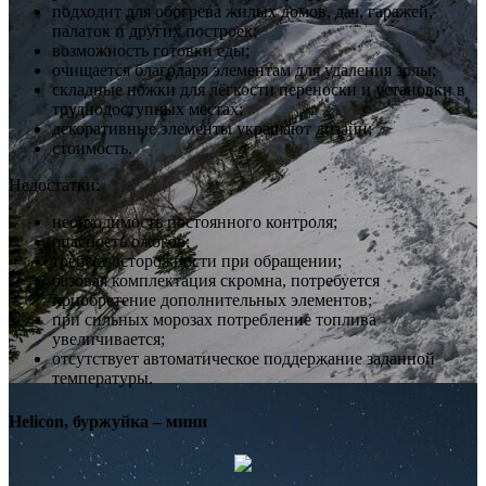
подходит для обогрева жилых домов, дач, гаражей,
палаток и других построек;
возможность готовки еды;
очищается благодаря элементам для удаления золы;
складные ножки для лёгкости переноски и установки в
труднодоступных местах;
декоративные элементы украшают дизайн;
стоимость.
Недостатки:
необходимость постоянного контроля;
опасность ожогов;
требует осторожности при обращении;
базовая комплектация скромна, потребуется
приобретение дополнительных элементов;
при сильных морозах потребление топлива
увеличивается;
отсутствует автоматическое поддержание заданной
температуры.
Helicon, буржуйка – мини