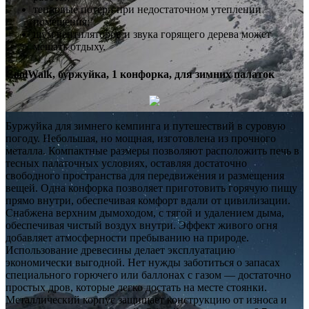
тепловые потери при недостаточном утеплении
помещения;
шум вентиляторов и звука горящего дерева может
мешать отдыху.
CoolWalk, буржуйка, 1 конфорка, для зимних палаток
Буржуйка для зимнего кемпинга и путешествий в суровую
погоду. Небольшая, но мощная, изготовлена из прочного
металла. Компактные размеры позволяют расположить печь в
тесных палаточных условиях, оставляя достаточно
свободного пространства для передвижения и размещения
вещей. Одна конфорка позволяет приготовить горячую пищу
прямо внутри, обеспечивая комфорт вдали от цивилизации.
Снабжена верхним дымоходом, с тягой и удалением дыма,
обеспечивая чистый воздух внутри. Эффект живого огня
добавляет атмосферности пребыванию на природе.
Использование древесины делает эксплуатацию
экономически выгодной. Нет нужды заботиться о запасах
специального горючего или баллонах с газом — достаточно
простых дров, которые легко достать на месте стоянки.
Металлический корпус защищает конструкцию от износа и