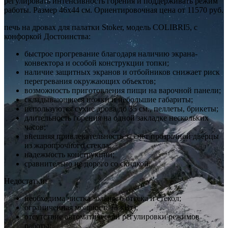
регулировать интенсивность горения и поддерживать режим
работы. Размер 46х44 см. Ориентировочная цена от 11570 руб.
печь на дровах для палатки Stoker, модель COLIBRI5, с
конфоркой Достоинства:
быстрое прогревание благодаря наличию экрана-
конвектора и особой конструкции топки;
наличие защитных экранов и отбойников снижает риск
перегревания окружающих объектов;
возможность приготовления пищи на варочной панели;
складывающиеся ножки и небольшие габариты;
используются сухие дрова до 35 см., пеллеты, брикеты;
длительность горения на одной закладке нескольких
часов;
внешняя привлекательность за счет прозрачной дверцы
из жаропрочного стекла;
надежность конструкции;
сравнительно не дорого со скидкой.
Недостатки:
необходима чистка зольного отсека и стекол;
ограниченная мощность (5 кВт);
отсутствие автоматической регулировки режимов
работы;