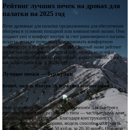
Рейтинг лучших печек на дровах для
палатки на 2025 год
Печи дровяные для палатки предназначены для обеспечения
обогрева в условиях походной или кемпинговой жизни. Они
создают уют и комфорт внутри за счет равномерного нагрева
воздуха, а также позволяют поддерживать комфортную
температуру в холодные ночи. Приведенный ниже рейтинг
составлен на основании анализа популярных моделей и
отзывов потребителей на российских маркетплейсах, таких,
как market.yandex.ru, в 2025 году.
Лучшие печки — буржуйки
Kennet, модель Кантри 50, буржуйка отопительная
Отопительное устройство, предназначенное для быстрого
прогрева помещений различного типа — частные дома, дачи,
теплицы, гаражи и палатки. Благодаря конструкции с
восемнадцатью конвекторами, модель способна обогревать
пространство объемом до 50 куб.м. за 20-30 минут. Основой