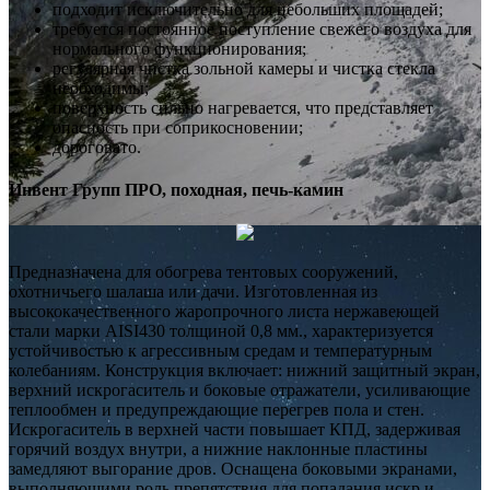
подходит исключительно для небольших площадей;
требуется постоянное поступление свежего воздуха для
нормального функционирования;
регулярная чистка зольной камеры и чистка стекла
необходимы;
поверхность сильно нагревается, что представляет
опасность при соприкосновении;
дороговато.
Инвент Групп ПРО, походная, печь-камин
Предназначена для обогрева тентовых сооружений,
охотничьего шалаша или дачи. Изготовленная из
высококачественного жаропрочного листа нержавеющей
стали марки AISI430 толщиной 0,8 мм., характеризуется
устойчивостью к агрессивным средам и температурным
колебаниям. Конструкция включает: нижний защитный экран,
верхний искрогаситель и боковые отражатели, усиливающие
теплообмен и предупреждающие перегрев пола и стен.
Искрогаситель в верхней части повышает КПД, задерживая
горячий воздух внутри, а нижние наклонные пластины
замедляют выгорание дров. Оснащена боковыми экранами,
выполняющими роль препятствия для попадания искр и