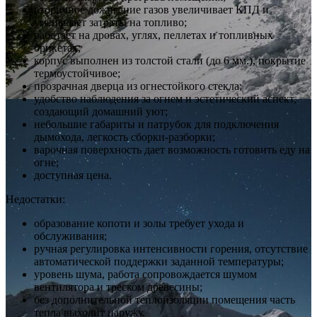
вторичное дожигание газов увеличивает КПД и
уменьшает затраты на топливо;
работает на дровах, углях, пеллетах и топливных
брикетах;
корпус выполнен из толстой стали (до 6 мм.), покрытие
термоустойчивое;
прозрачная дверца из огнестойкого стекла;
удобство наблюдения за огнем и эстетический аспект,
создающий домашний уют;
небольшие габариты и патрубок для подключения
дымохода, легкость сборки-разборки;
варочная поверхность дает возможность готовить еду на
огне;
доступная цена.
Недостатки:
образование копоти и золы требует ухода и
обслуживания;
ручная регулировка интенсивности горения, отсутствие
автоматической поддержки заданной температуры;
уровень шума, работа сопровождается шумом
вентилятора и треском древесины;
без дополнительной теплоизоляции помещения часть
тепла выходит наружу.