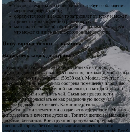
экологии;
высокая температура поверхности требует соблюдения
мер предосторожности;
образуется зола и сажа, что затрудняет очистку и может
привести к накоплению грязи вокруг;
материал печи не обработан специальными составами,
что может снизить антикоррозионные свойства.
Популярные печки — камины
Нaiyan, печь-камин, для туризма
Создана для любителей активного отдыха на природе,
подходит для использования в палатках, походах и мобильных
банях. Компактные размеры (53х38 см.). Модель сочетает
несколько функций: помимо обогрева помещения площадью
до 7 кв. м., оснащена варочной панелью, на которой можно
готовить еду или кипятить чай. Съемные поверхности
позволяют использовать ее как разделочную доску или
сушилку для мелких вещей. Каминное стекло с
декоративными элементами создает атмосферу уюта. Можно
использовать в качестве духовки. Топится щепкой и мелкими
дровами, бензином. Конструкция продумана: прочный
клепаный корпус без сварки, выдвигающиеся ножки и
удобные ручки облегчают транспортировку и хранение. Вес 9