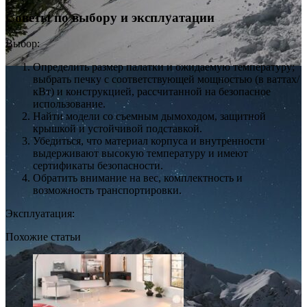
Советы по выбору и эксплуатации
Выбор:
Определить размер палатки и ожидаемую температуру;
выбрать печку с соответствующей мощностью (в ваттах/
кВт) и конструкцией, рассчитанной на безопасное
использование.
Найти модели со съемным дымоходом, защитной
крышкой и устойчивой подставкой.
Убедиться, что материал корпуса и внутренности
выдерживают высокую температуру и имеют
сертификаты безопасности.
Обратить внимание на вес, комплектность и
возможность транспортировки.
Эксплуатация:
Похожие статьи