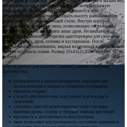
для посуды и сушилки. Имея небольшие размеры и малый вес,
легко собирается и устанавливается на любую плоскую
поверхность. Опорные ножки складываются или
демонтируются, позволяя подобрать высоту расположения.
Выполненная из нержавеющей стали. Внутри корпуса
расположены смотровые окна, позволяющие отслеживать
процесс горения и пополнять запас дров. Независимая
конструкция дымохода, горелка адаптирована для сжигания
сухого топлива, дров, соломы и кустарников. После
завершения использования, закрыв воздушный клапан, можно
быстро потушить пламя. Размер 25х43х21,5 см. Цена от 35746
рублей.
печь на дровах для палатки Lomniory, камин походный
Достоинства:
складывается и транспортируется, подходит для
использования в шатрах и открытых площадках;
простота сборки;
служит обогревателем, подставкой для посуды и
сушилкой;
способна сжигать разнообразные типы топлива,
включая дрова, солому и твердые породы растений;
прочность и долговечность конструкции;
окна позволяют контролировать состояние пламени и
добавлять топливо по мере необходимости;