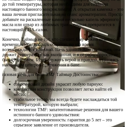
до той температуры, которая необходима для создания
настоящего банного микроклимата. А открытая каменка – это
ваша личная пригласительная на сеанс ароматерапии. Просто
добавьте на раскаленные камни несколько капель эфирного
масла или отвар из любимых трав – парная превратится в
настоящий СПА-салон.
Конечно, Таймыр не тот, кто спешит. Ему нужно немного
времени, чтобы набрать обороты, но это время
вознаграждается с лихвой. Печь удивительно стабильна, она
держит температуру как вкопанная, и в ее работе просто не
бывает проблем. Будет служить верой и правдой, становясь
настоящим центром притяжения в бане.
газовая печь для бани TMF Таймыр Достоинства:
современный дизайн украсит любую парную:
компактная конструкция позволяет легко найти ей
место;
стабильное тепло, вы всегда будете наслаждаться той
температурой, которую выбрали;
технологии TMF: запатентованные решения для вашего
истинного банного удовольствия:
долгосрочная уверенность: гарантия до 5 лет – это
серьезное заявление от производителя.