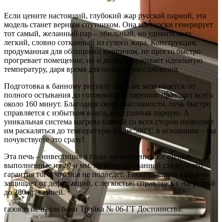
Если цените настоящий, глубокий жар русской парной, эта
модель станет верным спутником. Она мастерски генерирует
тот самый, желанный пар – обильный, но удивительно
легкий, словно сотканный из сухого жара. Конструкция,
продуманная для облицовки кирпичом, не просто быстро
прогревает помещение, но и долго удерживает идеальную
температуру, даря время для полного расслабления.
Подготовка к банному ритуалу здесь не затягивается: от
полного остывания до готовности к парению проходит всего
около 160 минут. Благодаря своей массивности, печь быстро
справляется с избытком влаги, просушивая парную. А
уникальная система нагрева камней со всех сторон позволяет
им раскаляться до температуры выше 500°С в основании – вы
почувствуете это сразу!
Эта печь – инвестиция в годы наслаждения. Ее стенки,
выполненные из 20-и мм. низколегированной стали, – это
гарантия того, что она не подведет. Такая толщина надежно
защищает от деформаций, с легкостью справляясь с нагрузкой
до 280 кг. камней.
газовая печь для бани Тройка № 06-ГТ Достоинства: