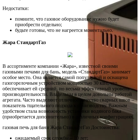
Недостатки:
помните, что газовое оборудование нужно будет
приобрести отдельно;
будьте готовы, что не нагреется моментально.
Жара СтандартГаз
В ассортименте компании «Жара», известной своими
газовыми печами для бань, модель «СтандартГаз» занимает
особое место. Она является самой популярной и оснащена
газогорелочным устройством мощностью 30 кВт, что
обеспечивает ей средний, но весьма эффективный уровень
производительности. Владельцы в целом довольны работой
агрегата. Часто выделяют отличное качество сварных швов –
показатель тщательного подхода к производству. Важным
удобством стала возможность установки водяного бака
(приобретается дополнительно) в различных конфигурациях.
газовая печь для бани Жара СтандартГаз Достоинства:
ожидаемый срок службы – 10 лет;