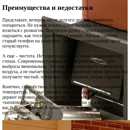
Преимущества и недостатки
Представьте, вечером после долгого дня вам захотелось
попариться. Не нужно искать сухие поленья, не нужно
возиться с розжигом. Повернули ручку – через короткое время
ощущаете, как тепло разливается вокруг. Это как сменить
старый телефон на смартфон – разница колоссальная, сразу
почувствуете.
А еще – чистота. Нет едкого дыма, нет сажи, оседающей на
стенах. Современные газовые модели работают так, что
выбросы минимальны. Это как когда выбираете освежитель
воздуха, а не пытаетесь затмить неприятный запах другим. Вы
получаете чистый, приятный жар, никаких следов горения.
Конечно, спокойствие. Газ позволяет очень тонко настроить
температуру. Вы выставляете, как вам нравится, и печь
держит ее ровно, без сюрпризов. Никаких внезапных
«кипятков» или «простуд». Это похоже на то, как если бы у
вас был персональный банщик, который знает все ваши
предпочтения.