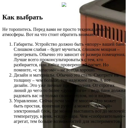
Как выбрать
Не торопитесь. Перед вами не просто техника, а часть
атмосферы. Вот на что стоит обратить внимание:
Габариты. Устройство должно быть «впору» вашей бане.
Слишком слабая – будет мучиться, слишком мощная –
перегревать. Обычно это зависит от размера помещения.
Лучше всего проконсультироваться с тем, кто
разбирается, или найти проверенный расчет. Но
помните, «с запасом» – не всегда хорошо.
Дизайн и материалы. Обычно это сталь. Смотрите на
толщину – чем больше, тем надежнее печь. А вот
дизайн. Это уже личные предпочтения. От строгих
линий до чего-то более «душевного» – ведь баня должна
радовать вас не только своим теплом, но и видом.
Управление. Сейчас печи умеют многое. Это может
быть простая, понятная ручка, а может – «умный»
электронный блок, где можно выставить все до мелочей:
температуру, время, «силу» пара. Чем «сообразительнее»
агрегат, тем больше возможностей для экспериментов.