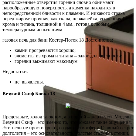
расположенные отверстия горелки словно обнимают
парообразующую поверхность, а каменка находится в
непосредственной близости к пламени. И никакого страха
перед жаром: прочная, как скала, нержавейка, усиленная 17 %
хрома и титана, толщиной в 4 мм., готова к любым
температурным испытаниям.
газовая печь для бани Костер-Поток 18 Достоинства:
камни прогреваются хорошо;
элементы из хрома и титана – залог долговечности;
горелки выжимают максимум.
Недостатки:
не выявлены.
Везувий Скиф Ковка 18
Представьте, холод за окном, а в парной – жар и уют. Модели
Везувий Скиф – это именно то, что рождает такие ощущения.
Эти печи не просто греют, создают атмосферу. Главный секрет
долголетия – это основательность, толстые стальные стенки,