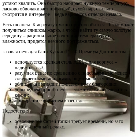
устают хвалить. Она быстро набирает нужную температуру,
ласково обволакивает приятный, сухой пар, стильно
смотрится в интерьере – ведь вариантов отделки немало.
Есть нюансы. К агрегату нужно приспособиться. Легко может
получиться слишком жарко, а чтобы найти ту самую золотую
середину – рациональное сочетание температуры и
влажности, придется немного поупражняться.
газовая печь для бани Куткин Г–2.0 Премиум Достоинства:
используется крепкая сталь AISI, а для корпуса –
надежная ст.3;
разумная цена: по сравнению с подобными, но менее
совершенными аналогами, ощутимо доступнее;
облицовка выглядит по-настоящему благородно;
больше, чем просто печь — можно даже переделать в
камин;
проверенное временем качество.
Недостатки:
освоение тонкостей топки требует времени, но зато
потом – полный релакс.