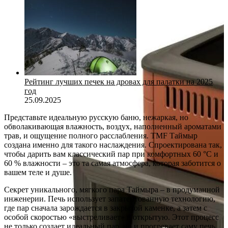
Рейтинг лучших печек на дровах для палатки на 2025
год
25.09.2025
Представьте идеальную русскую баню, нежаркая, но
обволакивающая влажность, воздух, наполненный ароматами
трав, и ощущение полного расслабления. TMF Таймыр
создана именно для такого наслаждения. Спроектирована так,
чтобы дарить вам классический пар при комфортных 60 °C и
60 % влажности – это та самая атмосфера, которая заботится о
вашем теле и душе.
Секрет уникального, мягкого пара Таймыра – в продуманной
инженерии. Печь использует запатентованную технологию,
где пар сначала зарождается в закрытой каменке, а затем с
особой скоростью «выстреливает» в открытую. Этот процесс
не только создает идеальный пар, но и прогревает саму печь