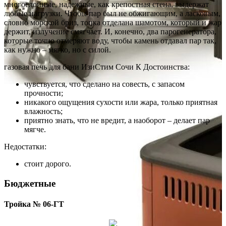
многослойные, надежные, как крепостная стена, выдержат
любые нагрузки. Чтобы пар был не обжигающим, а ласковым,
словно морской бриз, топка отделана шамотом, который и жар
держит, излучение смягчает. И, конечно, два парогенератора,
которые точно отмеряют воду, чтобы камень отдавал пар так,
как нужно – мягко, но с силой.
газовая печь для бани ИзиСтим Сочи К Достоинства:
чувствуется, что сделано на совесть, с запасом
прочности;
никакого ощущения сухости или жара, только приятная
влажность;
приятно знать, что не вредит, а наоборот – делает пар
мягче.
Недостатки:
стоит дорого.
Бюджетные
Тройка № 06-ГТ