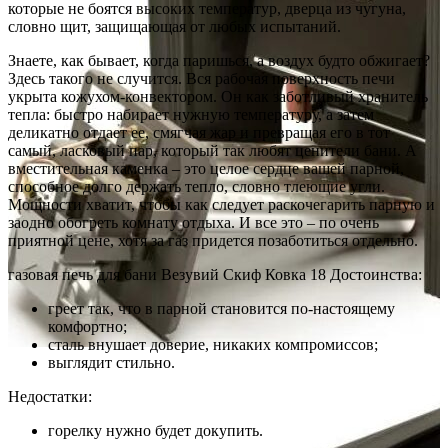
которые не боятся высоких температур, дверца из чугуна,
словно щит, защищающая от любых испытаний.
Знаете, как бывает, когда паришься, а воздух будто обжигает?
Здесь такого не случится. Вся рабочая поверхность печи
укрыта кожухом-конвектором. Он как заботливый хранитель
тепла: быстро набирает нужную температуру, а затем
деликатно отдает ее, смягчая жар и превращая его в тот
самый, ласковый пар, который так любят ценители бани. А
вместительная каменка – это целое сердце вашей парной,
способное долго держать тепло, словно тлеющие угли.
Мощности хватит, чтобы как следует раскочегарить парную и
заодно обогреть комнату отдыха. И все это – по очень
приятной цене, хотя за газ придется позаботиться отдельно.
газовая печь для бани Везувий Скиф Ковка 18 Достоинства:
греет так, что в парной становится по-настоящему
комфортно;
сталь внушает доверие, никаких компромиссов;
выглядит стильно.
Недостатки:
горелку нужно будет докупить.