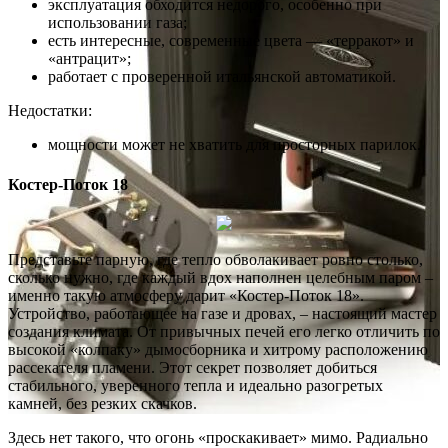
эксплуатация обходится недорого, особенно при
использовании газа;
есть интересные, современные цвета — «терракот» и
«антрацит»;
работает с проверенной итальянской автоматикой.
Недостатки:
мощности может не хватить для просторных парилок.
Костер-Поток 18
Представьте парную, где тепло обволакивает ровно столько,
сколько нужно, где каждый вдох наполнен целебным паром –
именно такую атмосферу дарит «Костер-Поток 18».
Устройство, работающее на газе и дровах, – настоящий мастер
создания климата. От привычных печей его легко отличить по
высокой «колпаку» дымосборника и хитрому расположению
рассекателя пламени. Этот секрет позволяет добиться
стабильного, уверенного тепла и идеально разогретых
камней, без резких скачков.
Здесь нет такого, что огонь «проскакивает» мимо. Радиально