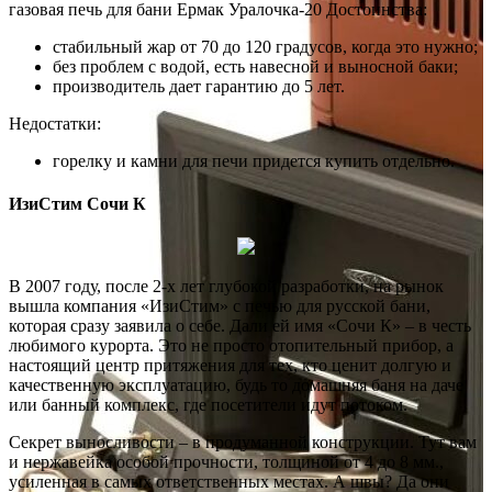
газовая печь для бани Ермак Уралочка-20 Достоинства:
стабильный жар от 70 до 120 градусов, когда это нужно;
без проблем с водой, есть навесной и выносной баки;
производитель дает гарантию до 5 лет.
Недостатки:
горелку и камни для печи придется купить отдельно.
ИзиСтим Сочи К
В 2007 году, после 2-х лет глубокой разработки, на рынок
вышла компания «ИзиСтим» с печью для русской бани,
которая сразу заявила о себе. Дали ей имя «Сочи К» – в честь
любимого курорта. Это не просто отопительный прибор, а
настоящий центр притяжения для тех, кто ценит долгую и
качественную эксплуатацию, будь то домашняя баня на даче
или банный комплекс, где посетители идут потоком.
Секрет выносливости – в продуманной конструкции. Тут вам
и нержавейка особой прочности, толщиной от 4 до 8 мм.,
усиленная в самых ответственных местах. А швы? Да они