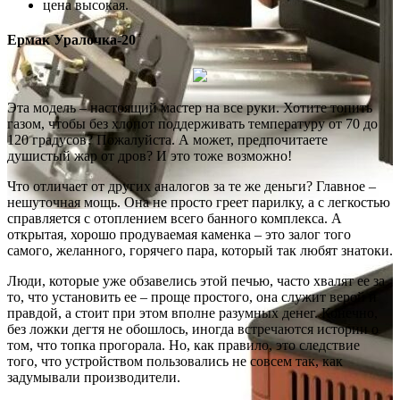
цена высокая.
Ермак Уралочка-20
Эта модель – настоящий мастер на все руки. Хотите топить
газом, чтобы без хлопот поддерживать температуру от 70 до
120 градусов? Пожалуйста. А может, предпочитаете
душистый жар от дров? И это тоже возможно!
Что отличает от других аналогов за те же деньги? Главное –
нешуточная мощь. Она не просто греет парилку, а с легкостью
справляется с отоплением всего банного комплекса. А
открытая, хорошо продуваемая каменка – это залог того
самого, желанного, горячего пара, который так любят знатоки.
Люди, которые уже обзавелись этой печью, часто хвалят ее за
то, что установить ее – проще простого, она служит верой и
правдой, а стоит при этом вполне разумных денег. Конечно,
без ложки дегтя не обошлось, иногда встречаются истории о
том, что топка прогорала. Но, как правило, это следствие
того, что устройством пользовались не совсем так, как
задумывали производители.