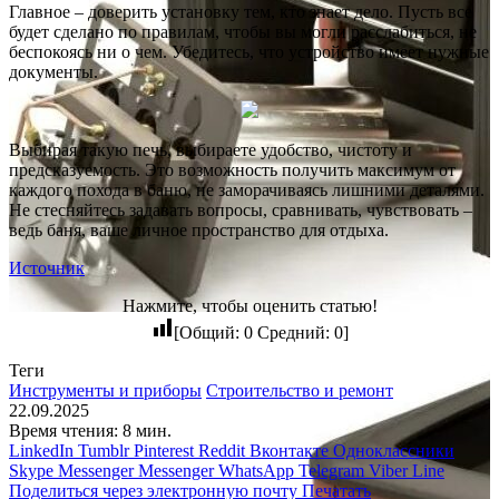
Главное – доверить установку тем, кто знает дело. Пусть все
будет сделано по правилам, чтобы вы могли расслабиться, не
беспокоясь ни о чем. Убедитесь, что устройство имеет нужные
документы.
Выбирая такую печь, выбираете удобство, чистоту и
предсказуемость. Это возможность получить максимум от
каждого похода в баню, не заморачиваясь лишними деталями.
Не стесняйтесь задавать вопросы, сравнивать, чувствовать –
ведь баня, ваше личное пространство для отдыха.
Источник
Нажмите, чтобы оценить статью!
[Общий:
0
Средний:
0
]
Теги
Инструменты и приборы
Строительство и ремонт
22.09.2025
Время чтения: 8 мин.
LinkedIn
Tumblr
Pinterest
Reddit
Вконтакте
Одноклассники
Skype
Messenger
Messenger
WhatsApp
Telegram
Viber
Line
Поделиться через электронную почту
Печатать