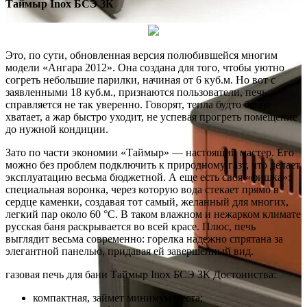
Таймыр Inox БСЭ ЗК
Это, по сути, обновленная версия полюбившейся многим
модели «Ангара 2012». Она создана для того, чтобы уютно
согреть небольшие парилки, начиная от 6 куб.м. Но вот с
заявленными 18 куб.м., признаются пользователи, печь
справляется не так уверенно. Говорят, тепла будто бы не
хватает, а жар быстро уходит, не успевая прогреть помещение
до нужной кондиции.
Зато по части экономии «Таймыр» — настоящий мастер. Его
можно без проблем подключить к природному газу, что делает
эксплуатацию весьма бюджетной. А еще есть своя «фишка»:
специальная воронка, через которую вода стекает прямо в
сердце каменки, создавая тот самый, желанный для многих,
легкий пар около 60 °C. В таком влажном и нежарком климате
русская баня раскрывается во всей красе. Плюс, печь
выглядит весьма современно: горелка надежно спрятана за
элегантной панелью, придавая ей завершенный вид.
газовая печь для бани Таймыр Inox БСЭ ЗК Достоинства:
компактная, займет минимум места;