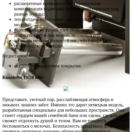
расширенные возможности: опциональная
комплектация водяными баками, адаптируемая под
разные нужды;
теплоотдача вдвое выше, чем у схожих по классу
моделей;
разборный шиберный узел облегчает обслуживание, а
доливать воду в бак можно, не снимая его;
толщина металла топки – 8 мм., что говорит о
прочности конструкции.
Недостатки:
непрочное окрасочное покрытие.
Kusaterm 10/20 кВт
Представьте, уютный пар, расслабляющая атмосфера и
никаких лишних забот. Именно это дарит немецкая модель,
разработанная специально для небольших пространств. Она
станет сердцем вашей семейной бани или сауны, где каждый
сможет отдохнуть душой и телом. Вам не придется
беспокоиться о мелочах. Безопасность продумана до деталей:
прочные защитные поручни оберегают от случайных