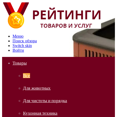
Меню
Поиск обзора
Switch skin
Войти
Товары
Все
Для животных
Для чистоты и порядка
Кухонная техника