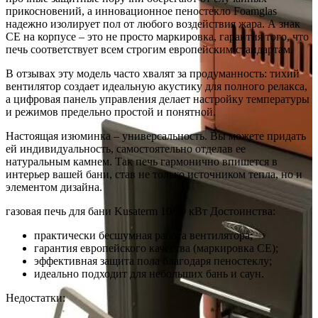
прикосновений, а инновационное пеностекло Foamglas
надежно изолирует пол от любого воздействия жара. А знак
СЕ на корпусе – это не просто маркировка, гарантия того, что
печь соответствует всем строгим европейским стандартам.
В отзывах эту модель часто хвалят за продуманность: тихий
вентилятор создает идеальную акустику для полного релакса,
а цифровая панель управления делает настройку температуры
и режимов предельно простой и понятной.
Настоящая изюминка – универсальность. Вы можете придать
ей индивидуальность, самостоятельно отделав ее
натуральным камнем. Так печь гармонично впишется в
интерьер вашей бани, став не только источником тепла, но и
элементом дизайна.
газовая печь для бани Kusaterm 10/20 кВт Достоинства:
практически бесшумная работа вентилятора;
гарантия европейского качества (маркировка СЕ);
эффективная защита пола благодаря пеностеклу;
идеально подходит для небольших бань и саун.
Недостатки: