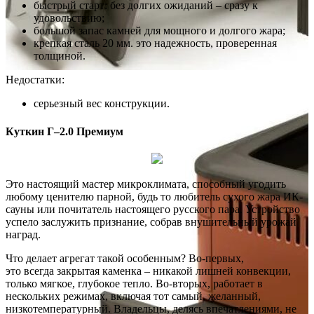
быстрый старт: без долгих ожиданий – сразу к
удовольствию;
большой запас камней для мощного и долгого жара;
крепкая сталь 20 мм. это надежность, проверенная
толщиной.
Недостатки:
серьезный вес конструкции.
Куткин Г–2.0 Премиум
Это настоящий мастер микроклимата, способный угодить
любому ценителю парной, будь то любитель сухого жара ИК-
сауны или почитатель настоящего русского пара. Устройство
успело заслужить признание, собрав внушительный урожай
наград.
Что делает агрегат такой особенным? Во-первых,
это всегда закрытая каменка – никакой лишней конвекции,
только мягкое, глубокое тепло. Во-вторых, работает в
нескольких режимах, включая тот самый, желанный,
низкотемпературный. Владельцы, делясь впечатлениями, не