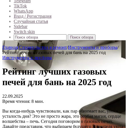
Telegram
TikTok
WhatsApp
Вход / Регистрация
Случайная статья
Sidebar
Switch skin
Поиск обзора
Главная
/
Строительство и ремонт
/
Инструменты и приборы
/
Рейтинг лучших газовых печей для бань на 2025 год
Инструменты и приборы
Рейтинг лучших газовых
печей для бань на 2025 год
22.09.2025
Время чтения: 8 мин.
Вы когда-нибудь чувствовали, как пар обнимает вас, унося
усталость дня? Это не просто жара, это особая магия, сердце
волшебства – печь. Сегодня поговорим о газовых печах.
Давайте представим, что выбираем будущего хранителя уюта