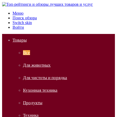
Меню
Поиск обзора
Switch skin
Войти
Товары
Все
Для животных
Для чистоты и порядка
Кухонная техника
Продукты
Техника