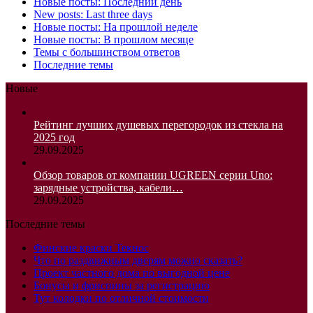
Новые посты: Последний день
New posts: Last three days
Новые посты: На прошлой неделе
Новые посты: В прошлом месяце
Темы с большинством ответов
Последние темы
Новые
Рейтинг лучших душевых перегородок из стекла на
2025 год
29.09.2025
Обзор товаров от компании UGREEN серии Uno:
зарядные устройства, кабели…
29.09.2025
Последние темы
Финские краски Текнос
Что по раздвижным дверям можно сказать?
Проект частного дома по выгодной цене
Бонусы и фриспины за регистрацию
Тут колодки по отличной стоимости