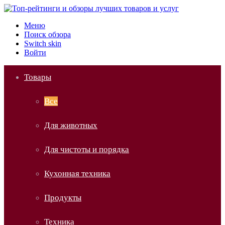
Меню
Поиск обзора
Switch skin
Войти
Товары
Все
Для животных
Для чистоты и порядка
Кухонная техника
Продукты
Техника