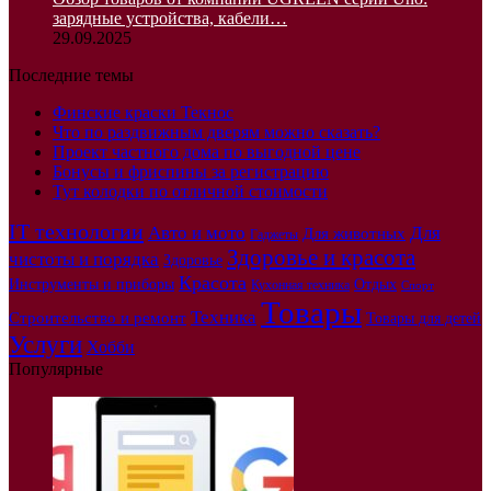
зарядные устройства, кабели…
29.09.2025
Последние темы
Финские краски Текнос
Что по раздвижным дверям можно сказать?
Проект частного дома по выгодной цене
Бонусы и фриспины за регистрацию
Тут колодки по отличной стоимости
IT технологии
Авто и мото
Для
Для животных
Гаджеты
Здоровье и красота
чистоты и порядка
Здоровье
Красота
Инструменты и приборы
Отдых
Кухонная техника
Спорт
Товары
Техника
Строительство и ремонт
Товары для детей
Услуги
Хобби
Популярные